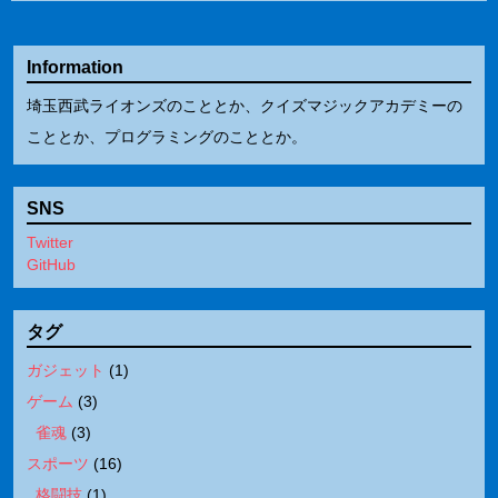
Information
埼玉西武ライオンズのこととか、クイズマジックアカデミーの
こととか、プログラミングのこととか。
SNS
Twitter
GitHub
タグ
ガジェット
(
1
)
ゲーム
(
3
)
雀魂
(
3
)
スポーツ
(
16
)
格闘技
(
1
)