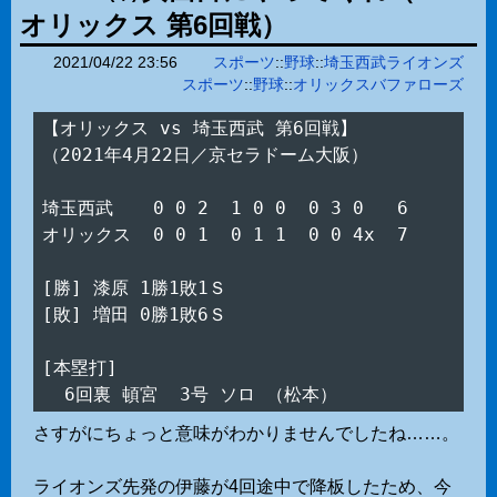
オリックス 第6回戦）
2021/04/22 23:56
スポーツ
::
野球
::
埼玉西武ライオンズ
スポーツ
::
野球
::
オリックスバファローズ
【オリックス vs 埼玉西武 第6回戦】

（2021年4月22日／京セラドーム大阪）

埼玉西武　  0 0 2  1 0 0  0 3 0   6

オリックス  0 0 1  0 1 1  0 0 4x  7

[勝] 漆原 1勝1敗1Ｓ

[敗] 増田 0勝1敗6Ｓ

[本塁打]

さすがにちょっと意味がわかりませんでしたね……。
ライオンズ先発の伊藤が4回途中で降板したため、今