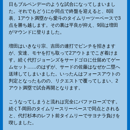
日もブルペンデーのような試合になってしまいまし
た。それでもどうにか同点で終盤を迎えると、8回
表、1アウト満塁から愛斗のタイムリーツーベースで3
点を勝ち越します。その裏は平良が抑え、9回は増田
がマウンドに登りました。
増田はいきなり宗、吉田の連打でピンチを招きます
が、安達、モヤを打ち取って2アウトまでこぎ着けま
す。続く代打ジョーンズをサードゴロに仕留めてゲー
ムセット……のはずが、サードの佐藤はなぜか二塁へ
送球してしまいました。いったんはフォースアウトの
判定となったものの、リクエストで覆ってしまい、2
アウト満塁で試合再開となります。
こうなってしまうと流れは完全にバファローズです。
続くT-岡田のタイムリースリーベースで同点とされる
と、代打杉本のレフト前タイムリーでサヨナラ負けを
喫しました。