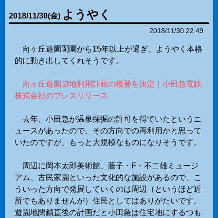
ようやく
2018
/
11
/
30
(金)
2018/11/30 22:49
向ヶ丘遊園閉園から15年以上が過ぎ、ようやく本格
的に動き出してくれそうです。
向ヶ丘遊園跡地利用計画の概要を決定｜小田急電鉄
株式会社のプレスリリース
去年、小田急が温泉採掘の許可を得ていたというニ
ュースがあったので、その方向での再利用かと思って
いたのですが、もっと大規模なものになりそうです。
周辺に岡本太郎美術館、藤子・F・不二雄ミュージ
アム、古民家園といった文化的な施設があるので、こ
ういった方向で発展していくのは周辺（というほど近
所でもありませんが）住民としてはありがたいです。
遊園地閉鎖直後の計画だと小田急は住宅地にするつも