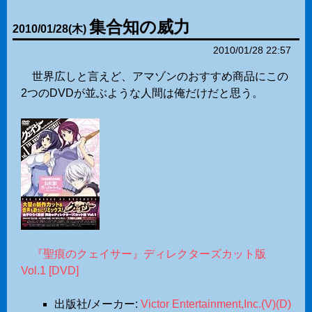
集合知の威力
2010
/
01
/
28
(木)
2010/01/28 22:57
世界広しと言えど、アマゾンのおすすめ商品にこの
2つのDVDが並ぶような人間は俺だけだと思う。
『聖痕のクェイサー』ディレクターズカット版
Vol.1 [DVD]
出版社/メーカー:
Victor Entertainment,Inc.(V)(D)