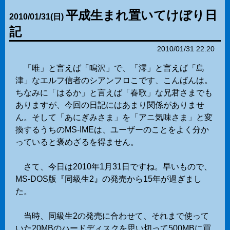
平成生まれ置いてけぼり日
2010
/
01
/
31
(日)
記
2010/01/31 22:20
「唯」と言えば「鳴沢」で、「澪」と言えば「島
津」なエルフ信者のシアンフロこです、こんばんは。
ちなみに「はるか」と言えば「春歌」な兄君さまでも
ありますが、今回の日記にはあまり関係がありませ
ん。そして「あにぎみさま」を「アニ気味さま」と変
換するうちのMS-IMEは、ユーザーのことをよく分か
っていると褒めざるを得ません。
さて、今日は2010年1月31日ですね。早いもので、
MS-DOS版『同級生2』の発売から15年が過ぎまし
た。
当時、同級生2の発売に合わせて、それまで使って
いた20MBのハードディスクを思い切って500MBに買