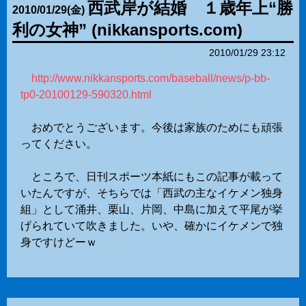
西武岸が結婚 １歳年上“勝
2010
/
01
/
29
(金)
利の女神” (nikkansports.com)
2010/01/29 23:12
http://www.nikkansports.com/baseball/news/p-bb-
tp0-20100129-590320.html
おめでとうございます。今後は家族のためにも頑張
ってください。
ところで、日刊スポーツ本紙にもこの記事が載って
いたんですが、そちらでは「西武の主なイケメン独身
組」として涌井、栗山、片岡、中島に加えて平尾が挙
げられていて吹きました。いや、確かにイケメンで独
身ですけどーｗ