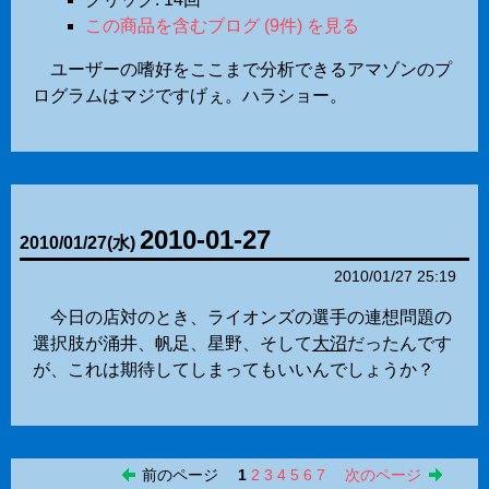
この商品を含むブログ (9件) を見る
ユーザーの嗜好をここまで分析できるアマゾンのプ
ログラムはマジですげぇ。ハラショー。
2010-01-27
2010
/
01
/
27
(水)
2010/01/27 25:19
今日の店対のとき、ライオンズの選手の連想問題の
選択肢が涌井、帆足、星野、そして
大沼
だったんです
が、これは期待してしまってもいいんでしょうか？
前のページ
1
2
3
4
5
6
7
次のページ