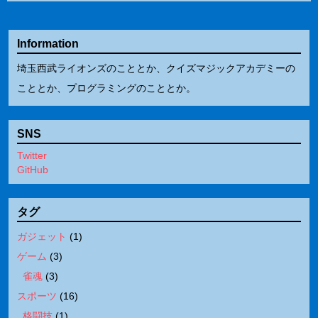
Information
埼玉西武ライオンズのこととか、クイズマジックアカデミーの
こととか、プログラミングのこととか。
SNS
Twitter
GitHub
タグ
ガジェット
(
1
)
ゲーム
(
3
)
雀魂
(
3
)
スポーツ
(
16
)
格闘技
(
1
)