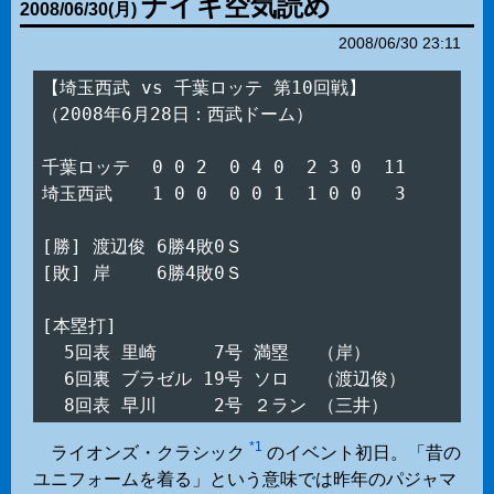
ナイキ空気読め
2008
/
06
/
30
(月)
2008/06/30 23:11
【埼玉西武 vs 千葉ロッテ 第10回戦】

（2008年6月28日：西武ドーム）

千葉ロッテ  0 0 2  0 4 0  2 3 0  11

埼玉西武　  1 0 0  0 0 1  1 0 0   3

[勝] 渡辺俊 6勝4敗0Ｓ

[敗] 岸　　 6勝4敗0Ｓ

[本塁打]

  5回表 里崎　　  7号 満塁　 （岸）

  6回裏 ブラゼル 19号 ソロ　 （渡辺俊）

*1
ライオンズ・クラシック
のイベント初日。「昔の
ユニフォームを着る」という意味では昨年のパジャマ