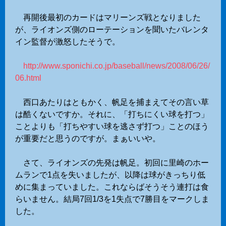
再開後最初のカードはマリーンズ戦となりました
が、ライオンズ側のローテーションを聞いたバレンタ
イン監督が激怒したそうで。
http://www.sponichi.co.jp/baseball/news/2008/06/26/
06.html
西口あたりはともかく、帆足を捕まえてその言い草
は酷くないですか。それに、「打ちにくい球を打つ」
ことよりも「打ちやすい球を逃さず打つ」ことのほう
が重要だと思うのですが。まぁいいや。
さて、ライオンズの先発は帆足。初回に里崎のホー
ムランで1点を失いましたが、以降は球がきっちり低
めに集まっていました。これならばそうそう連打は食
らいません。結局7回1/3を1失点で7勝目をマークしま
した。