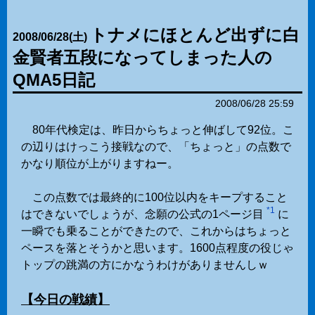
トナメにほとんど出ずに白
2008
/
06
/
28
(土)
金賢者五段になってしまった人の
QMA5日記
2008/06/28 25:59
80年代検定は、昨日からちょっと伸ばして92位。こ
の辺りはけっこう接戦なので、「ちょっと」の点数で
かなり順位が上がりますねー。
この点数では最終的に100位以内をキープすること
*1
はできないでしょうが、念願の公式の1ページ目
に
一瞬でも乗ることができたので、これからはちょっと
ペースを落とそうかと思います。1600点程度の役じゃ
トップの跳満の方にかなうわけがありませんしｗ
【今日の戦績】