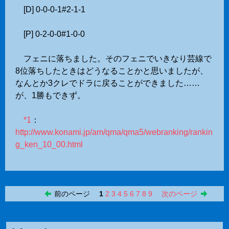
[D] 0-0-0-1#2-1-1
[P] 0-2-0-0#1-0-0
フェニに落ちました。そのフェニでいきなり芸線で
8位落ちしたときはどうなることかと思いましたが、
なんとか3クレでドラに戻ることができました……
が、1勝もできず。
*1
：
http://www.konami.jp/am/qma/qma5/webranking/rankin
g_ken_10_00.html
前のページ
1
2
3
4
5
6
7
8
9
次のページ