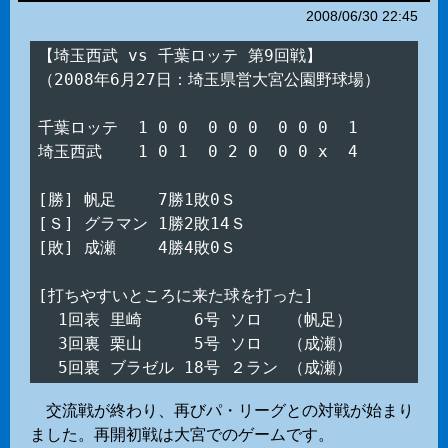
2008/06/30 22:45
【埼玉西武 vs 千葉ロッテ 第9回戦】

（2008年6月27日：埼玉県営大宮公園野球場）

千葉ロッテ  1 0 0  0 0 0  0 0 0  1

埼玉西武　  1 0 1  0 2 0  0 0 x  4

[勝] 帆足　　 7勝1敗0Ｓ

[Ｓ] グラマン 1勝2敗14Ｓ

[敗] 成瀬　　 4勝4敗0Ｓ

[打ちやすいところに来た球を打った]

  1回表 里崎　　  6号 ソロ　 （帆足）

  3回裏 栗山　　  5号 ソロ　 （成瀬）

交流戦が終わり、再びパ・リーグとの対戦が始まり
ました。再開初戦は大宮でのゲームです。