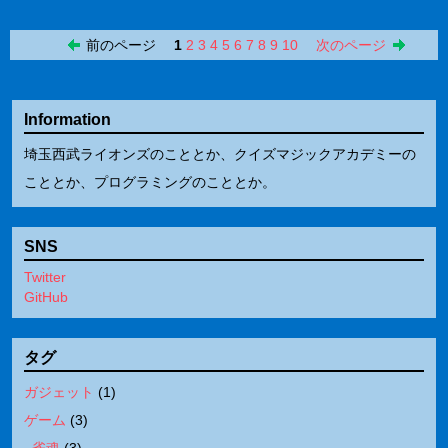
前のページ
1
2
3
4
5
6
7
8
9
10
次のページ
Information
埼玉西武ライオンズのこととか、クイズマジックアカデミーの
こととか、プログラミングのこととか。
SNS
Twitter
GitHub
タグ
ガジェット
(
1
)
ゲーム
(
3
)
雀魂
(
3
)