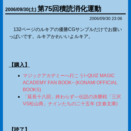
第75回積読消化運動
2006
/
09
/
30
(土)
2006/09/30 23:06
132ページのルキアの優勝CGサンプルだけでお腹い
っぱいです。ルキアかわいいよルキア。
【購入】
マジックアカデミーへ行こう!~QUIZ MAGIC
ACADEMY FAN BOOK~ (KONAMI OFFICIAL
BOOKS)
「延長十八回」終わらず―伝説の決勝戦「三沢
VS松山商」ナインたちの二十五年 (文春文庫)
【読了】