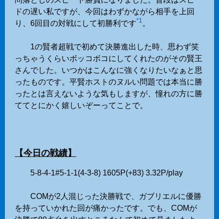
ドの遅い私ですが、今回はわずかながら相手を上回
*1
り、6回目の対戦にして初勝利です
。
1の賢者超戦で初めて決勝進出した時、思わず笑
っちゃうくらいボッコボコにしてくれたのがその賢王
さんでした。いつかはこんなに強くなりたいなぁと思
ったものです。平賢ホストのヌルい問題では本当に勝
ったとは言えないような気もしますが、憧れの方に勝
ててとにかく嬉しいぞーってことで。
【今日の戦績】
5-8-4-1#5-1-1(4-3-8) 1605P(+83) 3.32P/play
COMが2人混じった決勝戦で、ガブリエルに優勝
を持っていかれた回が痛かったです。でも、COMが