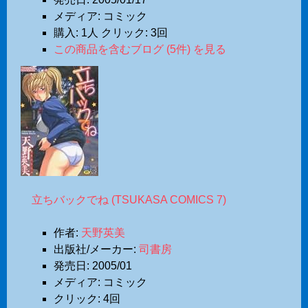
メディア:
コミック
購入
: 1人
クリック
: 3回
この商品を含むブログ (5件) を見る
立ちバックでね (TSUKASA COMICS 7)
作者:
天野英美
出版社/メーカー:
司書房
発売日:
2005/01
メディア:
コミック
クリック
: 4回