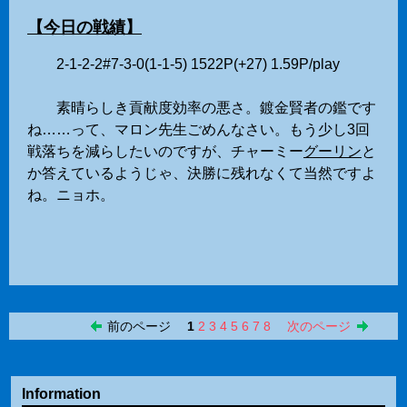
【今日の戦績】
2-1-2-2#7-3-0(1-1-5) 1522P(+27) 1.59P/play
素晴らしき貢献度効率の悪さ。鍍金賢者の鑑です
ね……って、マロン先生ごめんなさい。もう少し3回
戦落ちを減らしたいのですが、チャーミー
グーリン
と
か答えているようじゃ、決勝に残れなくて当然ですよ
ね。ニョホ。
前のページ
1
2
3
4
5
6
7
8
次のページ
Information