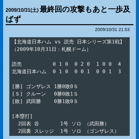
最終回の攻撃もあと一歩及
2009
/
10
/
31
(土)
ばず
2009/10/31 21:53
【北海道日本ハム vs 読売 日本シリーズ第1戦】

（2009年10月31日：札幌ドーム）

読売　　　　　  0 1 0  0 2 0  1 0 0  4

北海道日本ハム  0 1 0  0 0 1  0 0 1  3

[勝] ゴンザレス 1勝0敗0Ｓ

[Ｓ] クルーン　 0勝0敗1Ｓ

[敗] 武田勝　　 0勝1敗0Ｓ

[本塁打]

  2回表 谷　　　  1号 ソロ （武田勝）
