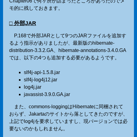
Chapter06で何ヶ所か詰まったところがあったのでメ
モ的に残しておきます。
□ 外部JAR
P.168で外部JARとして9つのJARファイルを追加す
るよう指示がありましたが、最新版のhibernate-
distribution-3.3.2.GA、hibernate-annotations-3.4.0.GA
では、以下の4つも追加する必要があるようです。
slf4j-api-1.5.8.jar
slf4j-log4j12.jar
log4j.jar
javassist-3.9.0.GA.jar
また、commons-loggingはHibernateに同梱されて
おらず、Jakartaのサイトから落としてきたのですが、
上記でlog4jを要求していますし、現バージョンでは必
要ないのかもしれません。