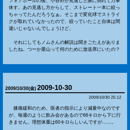
フォアボールの後、小谷野が見逃し三振に倒れて万事
休す。あの見逃し方からして、ストレート一本に絞っ
ちゃってたんだろうなぁ。そこまで変化球でストライ
クが取れていなかったので、絞っていたこと自体は間
違いじゃないんでしょうけど。
それにしてもノムさんの解説は聞きごたえがありま
したね。つーか栗山って何のために放送席にいたの？
2009-10-30
2009
/
10
/
30
(金)
2009/10/30 25:12
膝痛緩和のため、医者の指示により減量中なのです
が、毎週のように飲み会があるので66キロから下に行
きません。理想体重は60キロらしいんですが……。