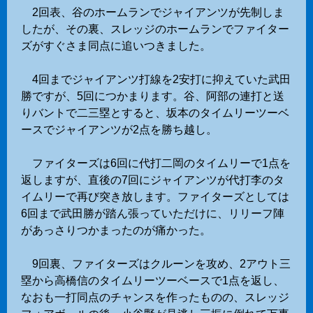
2回表、谷のホームランでジャイアンツが先制しま
したが、その裏、スレッジのホームランでファイター
ズがすぐさま同点に追いつきました。
4回までジャイアンツ打線を2安打に抑えていた武田
勝ですが、5回につかまります。谷、阿部の連打と送
りバントで二三塁とすると、坂本のタイムリーツーベ
ースでジャイアンツが2点を勝ち越し。
ファイターズは6回に代打二岡のタイムリーで1点を
返しますが、直後の7回にジャイアンツが代打李のタ
イムリーで再び突き放します。ファイターズとしては
6回まで武田勝が踏ん張っていただけに、リリーフ陣
があっさりつかまったのが痛かった。
9回裏、ファイターズはクルーンを攻め、2アウト三
塁から高橋信のタイムリーツーベースで1点を返し、
なおも一打同点のチャンスを作ったものの、スレッジ