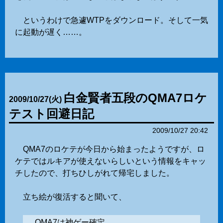
というわけで急遽WTPをダウンロード。そして一気
に起動が遅く……。
白金賢者五段のQMA7ロケ
2009
/
10
/
27
(火)
テスト回避日記
2009/10/27 20:42
QMA7のロケテが今日から始まったようですが、ロ
ケテではルキアが使えないらしいという情報をキャッ
チしたので、打ちひしがれて帰宅しました。
立ち絵が復活すると聞いて、
QMA7は神ゲー確定。