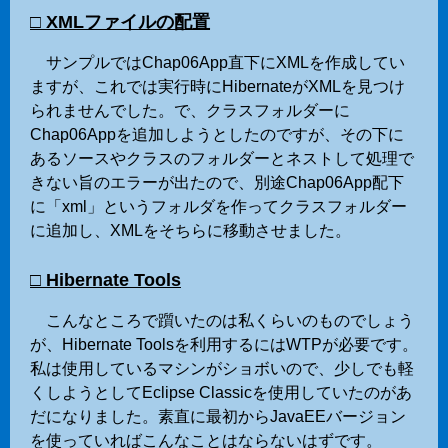
□ XMLファイルの配置
サンプルではChap06App直下にXMLを作成してい
ますが、これでは実行時にHibernateがXMLを見つけ
られませんでした。で、クラスフォルダーに
Chap06Appを追加しようとしたのですが、その下に
あるソースやクラスのフォルダーとネストして処理で
きない旨のエラーが出たので、別途Chap06App配下
に「xml」というフォルダを作ってクラスフォルダー
に追加し、XMLをそちらに移動させました。
□ Hibernate Tools
こんなところで躓いたのは私くらいのものでしょう
が、Hibernate Toolsを利用するにはWTPが必要です。
私は使用しているマシンがショボいので、少しでも軽
くしようとしてEclipse Classicを使用していたのがあ
だになりました。素直に最初からJavaEEバージョン
を使っていればこんなことはならないはずです。