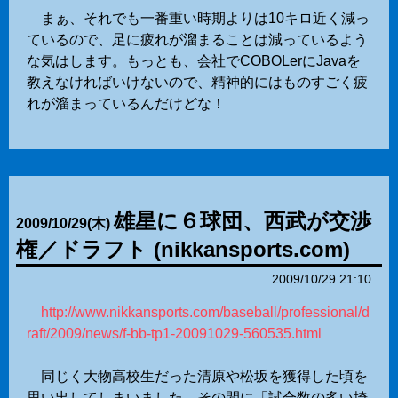
まぁ、それでも一番重い時期よりは10キロ近く減っ
ているので、足に疲れが溜まることは減っているよう
な気はします。もっとも、会社でCOBOLerにJavaを
教えなければいけないので、精神的にはものすごく疲
れが溜まっているんだけどな！
雄星に６球団、西武が交渉
2009
/
10
/
29
(木)
権／ドラフト (nikkansports.com)
2009/10/29 21:10
http://www.nikkansports.com/baseball/professional/d
raft/2009/news/f-bb-tp1-20091029-560535.html
同じく大物高校生だった清原や松坂を獲得した頃を
思い出してしまいました。その間に「試合数の多い埼