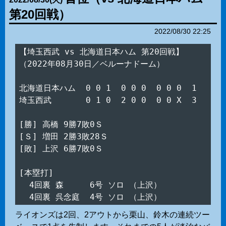
第20回戦）
2022/08/30 22:25
【埼玉西武 vs 北海道日本ハム 第20回戦】

（2022年08月30日／ベルーナドーム）

北海道日本ハム  0 0 1  0 0 0  0 0 0  1

埼玉西武　　　  0 1 0  2 0 0  0 0 X  3

[勝] 高橋 9勝7敗0Ｓ

[Ｓ] 増田 2勝3敗28Ｓ

[敗] 上沢 6勝7敗0Ｓ

[本塁打]

  4回裏 森　　  6号 ソロ （上沢）

ライオンズは2回、2アウトから栗山、鈴木の連続ツー