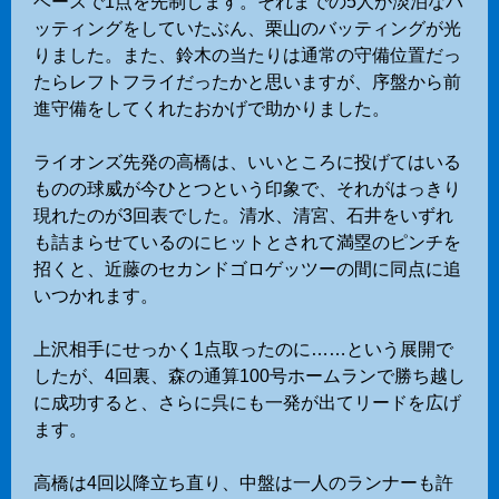
ベースで1点を先制します。それまでの5人が淡泊なバ
ッティングをしていたぶん、栗山のバッティングが光
りました。また、鈴木の当たりは通常の守備位置だっ
たらレフトフライだったかと思いますが、序盤から前
進守備をしてくれたおかげで助かりました。
ライオンズ先発の高橋は、いいところに投げてはいる
ものの球威が今ひとつという印象で、それがはっきり
現れたのが3回表でした。清水、清宮、石井をいずれ
も詰まらせているのにヒットとされて満塁のピンチを
招くと、近藤のセカンドゴロゲッツーの間に同点に追
いつかれます。
上沢相手にせっかく1点取ったのに……という展開で
したが、4回裏、森の通算100号ホームランで勝ち越し
に成功すると、さらに呉にも一発が出てリードを広げ
ます。
高橋は4回以降立ち直り、中盤は一人のランナーも許