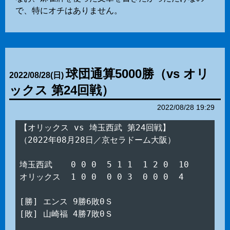
で、特にオチはありません。
球団通算5000勝（vs オリ
2022
/
08
/
28
(日)
ックス 第24回戦）
2022/08/28 19:29
【オリックス vs 埼玉西武 第24回戦】

（2022年08月28日／京セラドーム大阪）

埼玉西武　  0 0 0  5 1 1  1 2 0  10

オリックス  1 0 0  0 0 3  0 0 0  4

[勝] エンス 9勝6敗0Ｓ

[敗] 山崎福 4勝7敗0Ｓ
