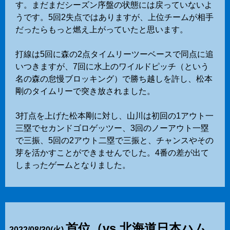
す。まだまだシーズン序盤の状態には戻っていないよ
うです。5回2失点ではありますが、上位チームが相手
だったらもっと燃え上がっていたと思います。
打線は5回に森の2点タイムリーツーベースで同点に追
いつきますが、7回に水上のワイルドピッチ（という
名の森の怠慢ブロッキング）で勝ち越しを許し、松本
剛のタイムリーで突き放されました。
3打点を上げた松本剛に対し、山川は初回の1アウト一
三塁でセカンドゴロゲッツー、3回のノーアウト一塁
で三振、5回の2アウト二塁で三振と、チャンスやその
芽を活かすことができませんでした。4番の差が出て
しまったゲームとなりました。
首位（vs 北海道日本ハム
2022
/
08
/
30
(火)