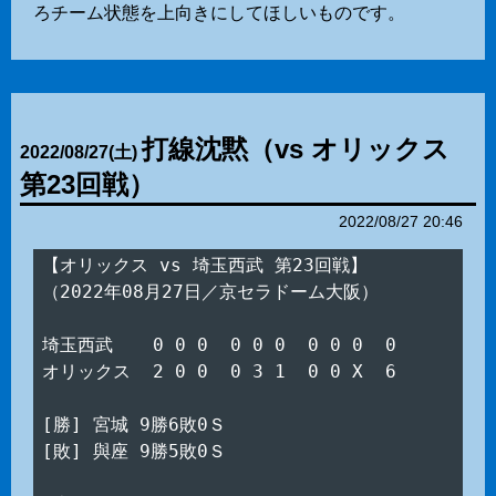
ろチーム状態を上向きにしてほしいものです。
打線沈黙（vs オリックス
2022
/
08
/
27
(土)
第23回戦）
2022/08/27 20:46
【オリックス vs 埼玉西武 第23回戦】

（2022年08月27日／京セラドーム大阪）

埼玉西武　  0 0 0  0 0 0  0 0 0  0

オリックス  2 0 0  0 3 1  0 0 X  6

[勝] 宮城 9勝6敗0Ｓ

[敗] 與座 9勝5敗0Ｓ
