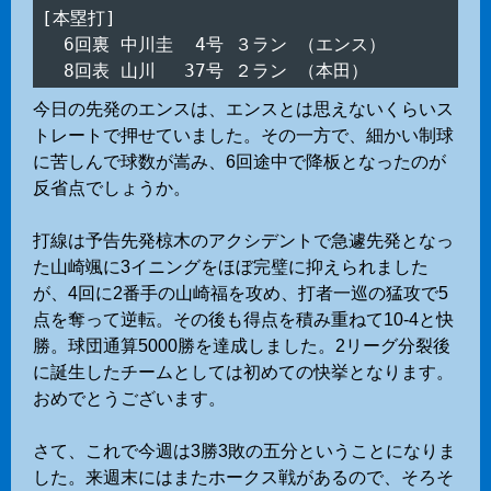
[本塁打]

  6回裏 中川圭  4号 ３ラン （エンス）

今日の先発のエンスは、エンスとは思えないくらいス
トレートで押せていました。その一方で、細かい制球
に苦しんで球数が嵩み、6回途中で降板となったのが
反省点でしょうか。
打線は予告先発椋木のアクシデントで急遽先発となっ
た山崎颯に3イニングをほぼ完璧に抑えられました
が、4回に2番手の山崎福を攻め、打者一巡の猛攻で5
点を奪って逆転。その後も得点を積み重ねて10-4と快
勝。球団通算5000勝を達成しました。2リーグ分裂後
に誕生したチームとしては初めての快挙となります。
おめでとうございます。
さて、これで今週は3勝3敗の五分ということになりま
した。来週末にはまたホークス戦があるので、そろそ