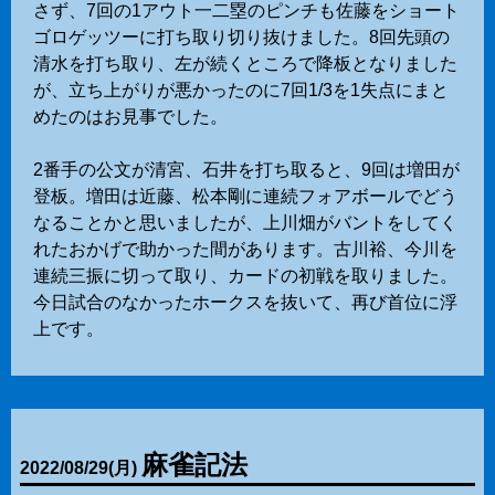
さず、7回の1アウト一二塁のピンチも佐藤をショート
ゴロゲッツーに打ち取り切り抜けました。8回先頭の
清水を打ち取り、左が続くところで降板となりました
が、立ち上がりが悪かったのに7回1/3を1失点にまと
めたのはお見事でした。
2番手の公文が清宮、石井を打ち取ると、9回は増田が
登板。増田は近藤、松本剛に連続フォアボールでどう
なることかと思いましたが、上川畑がバントをしてく
れたおかげで助かった間があります。古川裕、今川を
連続三振に切って取り、カードの初戦を取りました。
今日試合のなかったホークスを抜いて、再び首位に浮
上です。
麻雀記法
2022
/
08
/
29
(月)