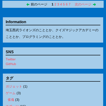
前のページ
1
2
3
4
5
6
7
次のページ
Information
埼玉西武ライオンズのこととか、クイズマジックアカデミーの
こととか、プログラミングのこととか。
SNS
Twitter
GitHub
タグ
ガジェット
(
1
)
ゲーム
(
3
)
雀魂
(
3
)