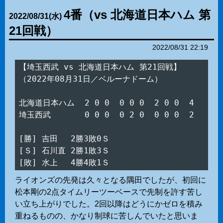
4番（vs 北海道日本ハム 第
2022
/
08
/
31
(水)
21回戦）
2022/08/31 22:19
【埼玉西武 vs 北海道日本ハム 第21回戦】

（2022年08月31日／ベルーナドーム）

北海道日本ハム  2 0 0  0 0 0  2 0 0  4

埼玉西武　　　  0 0 0  0 2 0  0 0 0  2

[勝] 吉田　 2勝3敗0Ｓ

[Ｓ] 石川直 2勝1敗3Ｓ

ライオンズの先発は久々となる隅田でしたが、初回に
松本剛の2点タイムリーツーベースで先制を許す苦し
い立ち上がりでした。2回以降はどうにかゼロを積み
重ねるものの、かなり制球に苦しんでいたと思いま