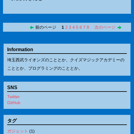
前のページ
1
2
3
4
5
6
7
8
次のページ
Information
埼玉西武ライオンズのこととか、クイズマジックアカデミーの
こととか、プログラミングのこととか。
SNS
Twitter
GitHub
タグ
ガジェット
(
1
)