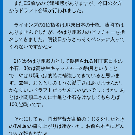
まだCS前なので違和感がありますが、今日の夕方
からドラフト会議が行われました。
ライオンズの1位指名はJR東日本の十亀。藤岡では
ありませんでしたが、やはり即戦力のピッチャーを指
名してきました。明後日からさっそくベンチに入って
くれないですかねｗ
2位はやはり即戦力として期待されるNTT東日本の
小石、3位は高校生キャッチャーの駒月ということ
で、やはり弱点は的確に補強してきていると思いま
す。去年、おととしのような派手さはありませんが、
かなりいいドラフトだったんじゃないでしょうか。あ
とは小関順二さんに十亀と小石をけなしてもらえば
100点満点です。
それにしても、岡田監督が高橋のくじを外したとき
のTwitterの盛り上がりは凄かった。お前ら本当にどん
でんが好きだなｗ