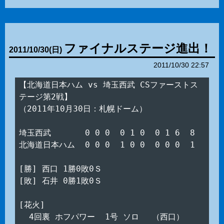
ファイナルステージ進出！
2011
/
10
/
30
(日)
2011/10/30 22:57
【北海道日本ハム vs 埼玉西武 CSファーストス
テージ第2戦】

（2011年10月30日：札幌ドーム）

埼玉西武　　　  0 0 0  0 1 0  0 1 6  8

北海道日本ハム  0 0 0  1 0 0  0 0 0  1

[勝] 西口 1勝0敗0Ｓ

[敗] 石井 0勝1敗0Ｓ

[花火]

  4回裏 ホフパワー  1号 ソロ　 （西口）
