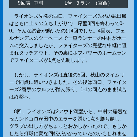
ライオンズ先発の西口、ファイターズ先発の武田勝
はともに上々の立ち上がりで、序盤3回を終わって0-
0。そんな試合が動いたのは4回でした。4回表、フェ
ルナンデスのツーベースで一塁ランナーの中村がホー
ムに突入しましたが、ファイターズの完璧な中継に阻
まれタッチアウト。その裏にホフパワーのホームラン
でファイターズが1点を先制します。
しかし、ライオンズは直後の5回、秋山のタイムリ
ーで同点に追いつきました。その後は西口、ファイタ
ーズ2番手のウルフが踏ん張り、1-1の同点のまま試合
は終盤へ。
8回、ライオンズは2アウト満塁から、中村の痛烈な
セカンドゴロが田中のエラーを誘い1点を勝ち越し。
グラブの出し方がちょっとおかしかったので、もしか
したら打球に変な回転がかかっていたのかもしれませ