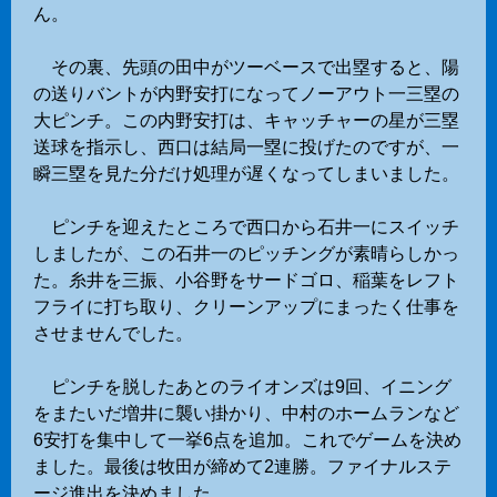
ん。
その裏、先頭の田中がツーベースで出塁すると、陽
の送りバントが内野安打になってノーアウト一三塁の
大ピンチ。この内野安打は、キャッチャーの星が三塁
送球を指示し、西口は結局一塁に投げたのですが、一
瞬三塁を見た分だけ処理が遅くなってしまいました。
ピンチを迎えたところで西口から石井一にスイッチ
しましたが、この石井一のピッチングが素晴らしかっ
た。糸井を三振、小谷野をサードゴロ、稲葉をレフト
フライに打ち取り、クリーンアップにまったく仕事を
させませんでした。
ピンチを脱したあとのライオンズは9回、イニング
をまたいだ増井に襲い掛かり、中村のホームランなど
6安打を集中して一挙6点を追加。これでゲームを決め
ました。最後は牧田が締めて2連勝。ファイナルステ
ージ進出を決めました。