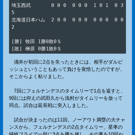
埼玉西武　　　  0 0 0  0 0 0  1 0 1  0 3  
5

北海道日本ハム  2 0 0  0 0 0  0 0 0  0 0  
2

[勝] 牧田 1勝0敗0Ｓ

涌井が初回に2点を失ったときには、相手がダルビ
ッシュということもあって負けを覚悟したのですが、
そこからよく粘りました。
7回にフェルナンデスのタイムリーで1点を返すと、
9回には抑えの武田久から浅村がタイムリーを放って
同点。試合は延長戦に突入しました。
試合が決まったのは11回。ノーアウト満塁の大チャ
ンスから、フェルナンデスの2点タイムリー、星孝の
犠牲フライで一挙に3点を勝ち越し。その裏を10回か