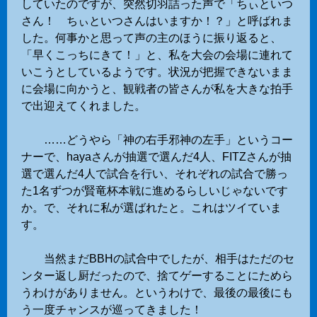
していたのですが、突然切羽詰った声で「ちぃといつ
さん！ ちぃといつさんはいますか！？」と呼ばれま
した。何事かと思って声の主のほうに振り返ると、
「早くこっちにきて！」と、私を大会の会場に連れて
いこうとしているようです。状況が把握できないまま
に会場に向かうと、観戦者の皆さんが私を大きな拍手
で出迎えてくれました。
……どうやら「神の右手邪神の左手」というコー
ナーで、hayaさんが抽選で選んだ4人、FITZさんが抽
選で選んだ4人で試合を行い、それぞれの試合で勝っ
た1名ずつが賢竜杯本戦に進めるらしいじゃないです
か。で、それに私が選ばれたと。これはツイていま
す。
当然まだBBHの試合中でしたが、相手はただのセ
ンター返し厨だったので、捨てゲーすることにためら
うわけがありません。というわけで、最後の最後にも
う一度チャンスが巡ってきました！