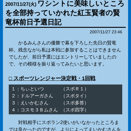
ワシントに美味しいところ
2007
/
11
/
27
(火)
を全部持っていかれた紅玉賢者の賢
竜杯前日予選日記
2007/11/27 23:46
かるみんさんの優勝で幕を下ろした先日の賢竜
杯。残念ながら私は本戦に参加することはできません
でしたが、前日予選にはエントリーしていましたの
で、その模様を振り返ってみたいと思います。
□ スポーツレンジャー決定戦・1回戦
１：ちぃといつ　　　 （スポＲ１）

２：ドルアーガさん　 （スポタイ）

３：えいかむさん　　 （スポ多答）

対戦相手にスポラン2使いがいなかったところま
では良かったのですが、よりによってえいかむさんを