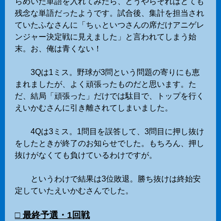
らめいた単語を入れてみたら、どうやらそれはとても
残念な単語だったようです。試合後、集計を担当され
ていたふなさんに「ちぃといつさんの席だけアニゲレ
ンジャー決定戦に見えました」と言われてしまう始
末。お、俺は青くない！
3Qは1ミス。野球が3問という問題の寄りにも恵
まれましたが、よく頑張ったものだと思います。た
だ、結局「頑張った」だけでは駄目で、トップを行く
えいかむさんに引き離されてしまいました。
4Qは3ミス。1問目を誤答して、3問目に押し抜け
をしたときが終了のお知らせでした。もちろん、押し
抜けがなくても負けているわけですが。
というわけで結果は3位敗退。勝ち抜けは終始安
定していたえいかむさんでした。
□ 最終予選・1回戦