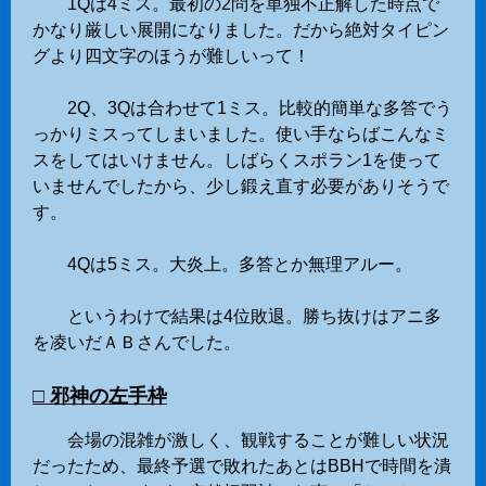
1Qは4ミス。最初の2問を単独不正解した時点で
かなり厳しい展開になりました。だから絶対タイピン
グより四文字のほうが難しいって！
2Q、3Qは合わせて1ミス。比較的簡単な多答でう
っかりミスってしまいました。使い手ならばこんなミ
スをしてはいけません。しばらくスポラン1を使って
いませんでしたから、少し鍛え直す必要がありそうで
す。
4Qは5ミス。大炎上。多答とか無理アルー。
というわけで結果は4位敗退。勝ち抜けはアニ多
を凌いだＡＢさんでした。
□ 邪神の左手枠
会場の混雑が激しく、観戦することが難しい状況
だったため、最終予選で敗れたあとはBBHで時間を潰