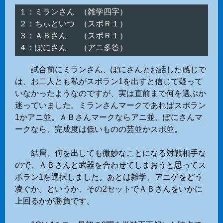
１：ミランさん （雑学四字）

２：ちぃといつ （スポＲ１）

３：ＡＢさん　 （スポＲ１）

試合前にミランさん、ぽにさんとお話した感じで
は、お二人とも私がスポラン1を出すと信じて疑って
いなかったようなのですが、実は直前まで何を選ぶか
迷っていました。ミランさんマークであればスポラン
1かアニ並。ＡＢさんマークならアニ並。ぽにさんマ
ークなら、完成度は低いものの芸並かスポ並。
結局、何を出しても微妙なことになる対戦相手な
ので、ＡＢさんと武器を合わせてしまおうと思ってス
ポラン1を選択しました。あとは雑学、アニゲをどう
凌ぐか。というか、その2セットでＡＢさんをいかに
上回るかが勝負です。