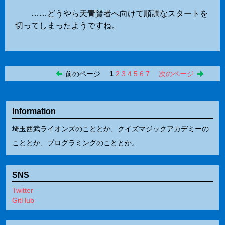
……どうやら天青賢者へ向けて順調なスタートを
切ってしまったようですね。
前のページ
1
2
3
4
5
6
7
次のページ
Information
埼玉西武ライオンズのこととか、クイズマジックアカデミーの
こととか、プログラミングのこととか。
SNS
Twitter
GitHub