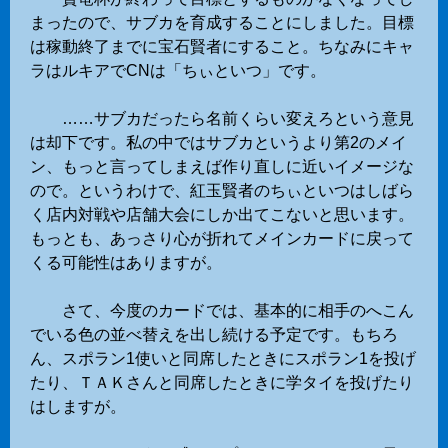
まったので、サブカを育成することにしました。目標
は稼動終了までに宝石賢者にすること。ちなみにキャ
ラはルキアでCNは「ちぃといつ」です。
……サブカだったら名前くらい変えろという意見
は却下です。私の中ではサブカというより第2のメイ
ン、もっと言ってしまえば作り直しに近いイメージな
ので。というわけで、紅玉賢者のちぃといつはしばら
く店内対戦や店舗大会にしか出てこないと思います。
もっとも、あっさり心が折れてメインカードに戻って
くる可能性はありますが。
さて、今度のカードでは、基本的に相手のへこん
でいる色の並べ替えを出し続ける予定です。もちろ
ん、スポラン1使いと同席したときにスポラン1を投げ
たり、ＴＡＫさんと同席したときに学タイを投げたり
はしますが。