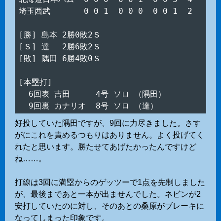
埼玉西武　　　  0 0 1  0 0 0  0 0 1  2

[勝] 島本 2勝0敗2Ｓ

[Ｓ] 達　 2勝6敗2Ｓ

[敗] 隅田 6勝4敗0Ｓ

[本塁打]

  6回表 吉田　　  4号 ソロ （隅田）

好投していた隅田ですが、9回に力尽きました。さす
がにこれを責めるつもりはありません。よく投げてく
れたと思います。勝たせてあげたかったんですけど
ね……。
打線は3回に満塁からのゲッツーで1点を先制しました
が、最後まであと一本が出ませんでした。ネビンが2
安打していたのに対し、そのあとの桑原がブレーキに
なってしまった印象です。