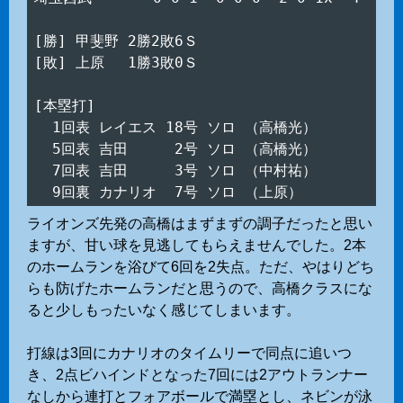
[勝] 甲斐野 2勝2敗6Ｓ

[敗] 上原　 1勝3敗0Ｓ

[本塁打]

  1回表 レイエス 18号 ソロ （高橋光）

  5回表 吉田　　  2号 ソロ （高橋光）

  7回表 吉田　　  3号 ソロ （中村祐）

ライオンズ先発の高橋はまずまずの調子だったと思い
ますが、甘い球を見逃してもらえませんでした。2本
のホームランを浴びて6回を2失点。ただ、やはりどち
らも防げたホームランだと思うので、高橋クラスにな
ると少しもったいなく感じてしまいます。
打線は3回にカナリオのタイムリーで同点に追いつ
き、2点ビハインドとなった7回には2アウトランナー
なしから連打とフォアボールで満塁とし、ネビンが泳