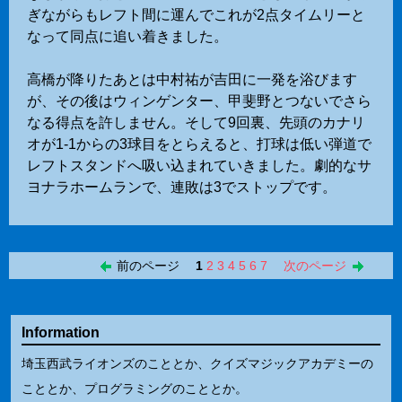
ぎながらもレフト間に運んでこれが2点タイムリーと
なって同点に追い着きました。
高橋が降りたあとは中村祐が吉田に一発を浴びます
が、その後はウィンゲンター、甲斐野とつないでさら
なる得点を許しません。そして9回裏、先頭のカナリ
オが1-1からの3球目をとらえると、打球は低い弾道で
レフトスタンドへ吸い込まれていきました。劇的なサ
ヨナラホームランで、連敗は3でストップです。
前のページ
1
2
3
4
5
6
7
次のページ
Information
埼玉西武ライオンズのこととか、クイズマジックアカデミーの
こととか、プログラミングのこととか。