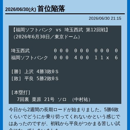
首位陥落
2026
/
06
/
30
(火)
2026/06/30 21:15
【福岡ソフトバンク vs 埼玉西武 第12回戦】

（2026年6月30日／東京ドーム）

埼玉西武　　　　  0 0 0  0 0 0  0 0 0  0

福岡ソフトバンク  0 0 0  4 0 0  1 1 x  6

[勝] 上沢 4勝3敗0Ｓ

[敗] 平良 5勝2敗0Ｓ

[本塁打]

今日から2週間の長期ロードが始まりました。5勝6敗
くらいでどうにか乗り切ってくれないかという感じで
はあったのですが、初戦から平良がつかまる苦しい試