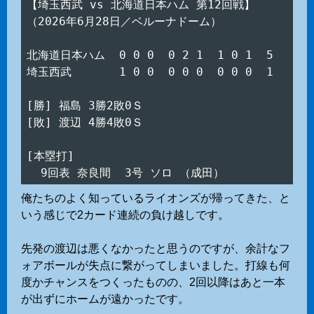
【埼玉西武 vs 北海道日本ハム 第12回戦】

（2026年6月28日／ベルーナドーム）

北海道日本ハム  0 0 0  0 2 1  1 0 1  5

埼玉西武　　　  1 0 0  0 0 0  0 0 0  1

[勝] 福島 3勝2敗0Ｓ

[敗] 渡辺 4勝4敗0Ｓ

[本塁打]

俺たちのよく知っているライオンズが帰ってきた、と
いう感じで2カード連続の負け越しです。
先発の渡辺は悪くなかったと思うのですが、余計なフ
ォアボールが失点に繋がってしまいました。打線も何
度かチャンスをつくったものの、2回以降はあと一本
が出ずにホームが遠かったです。