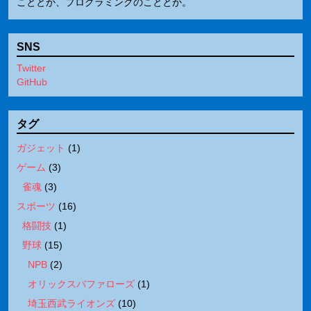
こととか、プログラミングのこととか。
SNS
Twitter
GitHub
タグ
ガジェット
(
1
)
ゲーム
(
3
)
雀魂
(
3
)
スポーツ
(
16
)
格闘技
(
1
)
野球
(
15
)
NPB
(
2
)
オリックスバファローズ
(
1
)
埼玉西武ライオンズ
(
10
)