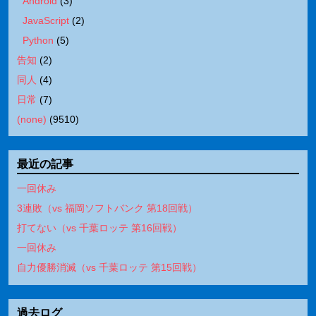
Android
(
3
)
JavaScript
(
2
)
Python
(
5
)
告知
(
2
)
同人
(
4
)
日常
(
7
)
(none)
(
9510
)
最近の記事
一回休み
3連敗（vs 福岡ソフトバンク 第18回戦）
打てない（vs 千葉ロッテ 第16回戦）
一回休み
自力優勝消滅（vs 千葉ロッテ 第15回戦）
過去ログ