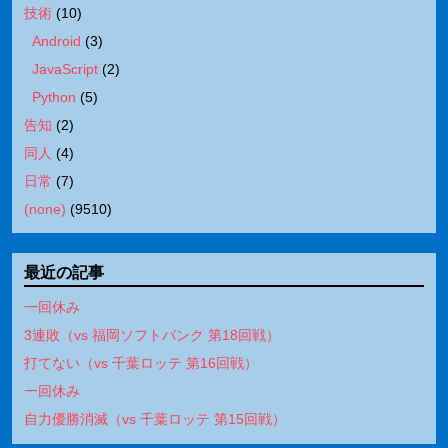
技術
(
10
)
Android
(
3
)
JavaScript
(
2
)
Python
(
5
)
告知
(
2
)
同人
(
4
)
日常
(
7
)
(none)
(
9510
)
最近の記事
一回休み
3連敗（vs 福岡ソフトバンク 第18回戦）
打てない（vs 千葉ロッテ 第16回戦）
一回休み
自力優勝消滅（vs 千葉ロッテ 第15回戦）